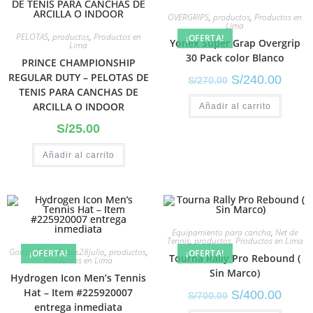
OVERGRIPS
,
productos
,
Productos en
Lima
PELOTAS
,
productos
,
Productos en
¡OFERTA!
Yonex Super Grap Overgrip
Lima
30 Pack color Blanco
PRINCE CHAMPIONSHIP
REGULAR DUTY – PELOTAS DE
S/
240.00
S/
270.00
TENIS PARA CANCHAS DE
ARCILLA O INDOOR
Añadir al carrito
S/
25.00
Añadir al carrito
Equipamiento para cancha
,
Net de
Tennis
,
productos
,
Productos en Lima
Gorras Cap
,
ofertas28julio
,
productos
,
¡OFERTA!
¡OFERTA!
Tourna Rally Pro Rebound (
Productos en Lima
Sin Marco)
Hydrogen Icon Men’s Tennis
Hat – Item #225920007
S/
400.00
S/
700.00
entrega inmediata