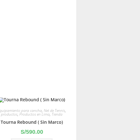
quipamiento para cancha
,
Net de Tennis
,
productos
,
Productos en Lima
,
Tienda
Tourna Rebound ( Sin Marco)
S/
590.00