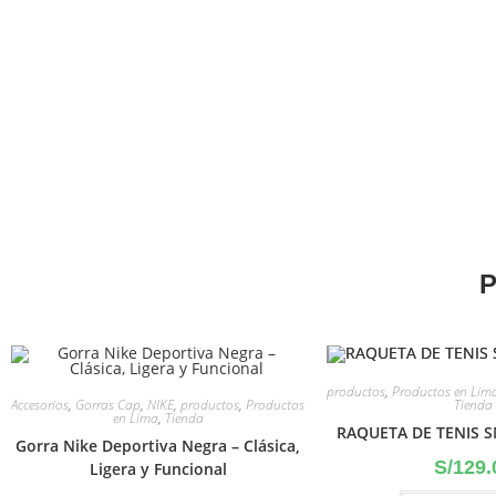
P
productos
,
Productos en Lim
Accesorios
,
Gorras Cap
,
NIKE
,
productos
,
Productos
Tienda
en Lima
,
Tienda
RAQUETA DE TENIS 
Gorra Nike Deportiva Negra – Clásica,
S/
129.
Ligera y Funcional