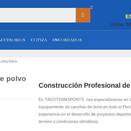
E
Ventas: 9
ACCESORIOS
COTIZA
ENCORDADOS
 Lima-Peru
de polvo
Construcción Profesional de
En TACOTEAMSPORTS nos especializamos en la 
equipamiento de canchas de tenis en todo el Per
experiencia en el desarrollo de proyectos deporti
terreno y condiciones climáticas.