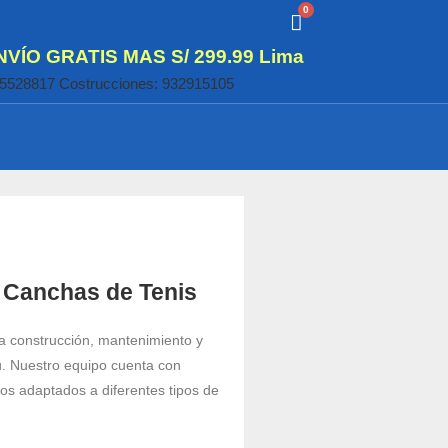
NVÍO GRATIS MAS S/ 299.99 Lima
35528817 Costrucciones: 932915105
 Canchas de Tenis
construcción, mantenimiento y
ú. Nuestro equipo cuenta con
vos adaptados a diferentes tipos de