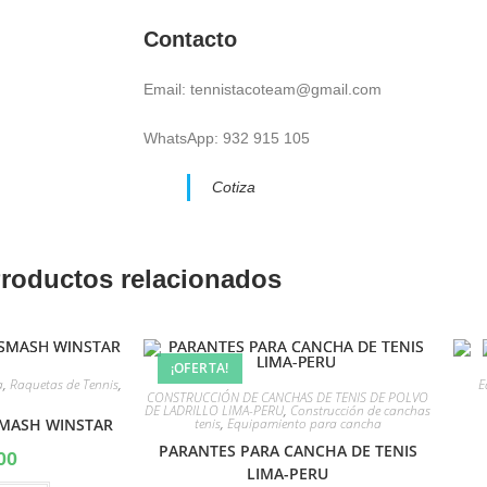
Contacto
Email: tennistacoteam@gmail.com
WhatsApp: 932 915 105
Cotiza
roductos relacionados
¡OFERTA!
a
,
Raquetas de Tennis
,
E
CONSTRUCCIÓN DE CANCHAS DE TENIS DE POLVO
DE LADRILLO LIMA-PERU
,
Construcción de canchas
tenis
,
Equipamiento para cancha
SMASH WINSTAR
PARANTES PARA CANCHA DE TENIS
00
LIMA-PERU