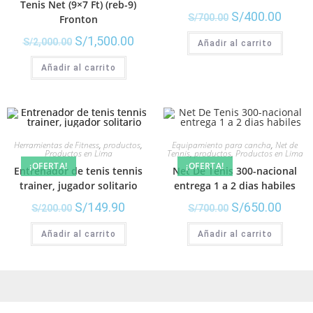
Tenis Net (9×7 Ft) (reb-9)
S/
400.00
S/
700.00
Fronton
S/
1,500.00
S/
2,000.00
Añadir al carrito
Añadir al carrito
Herramientas de Fitness
,
productos
,
Equipamiento para cancha
,
Net de
Productos en Lima
Tennis
,
productos
,
Productos en Lima
¡OFERTA!
¡OFERTA!
Entrenador de tenis tennis
Net De Tenis 300-nacional
trainer, jugador solitario
entrega 1 a 2 dias habiles
S/
149.90
S/
650.00
S/
200.00
S/
700.00
Añadir al carrito
Añadir al carrito