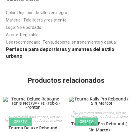
Color: Rojo con detalles en negro
Material: Tela ligera y resistente
Logo: Nike bordado
Ajuste: Regulable
Uso recomendado: Tenis, deporte, entrenamiento y casual
Perfecta para deportistas y amantes del estilo
urbano
Productos relacionados
Equipamiento para cancha
,
Net de
Tennis
,
productos
,
Productos en Lima
Equipamiento para cancha
,
Net de
Tennis
,
productos
,
Productos en Lima
¡OFERTA!
¡OFERTA!
Tourna Rally Pro Rebound (
Tourna Deluxe Rebound
Sin Marco)