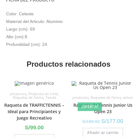
Color: Celeste
Material del Articulo: Aluminio
Largo (cm): 69
Alto (cm):8
Profundidad (cm): 24
Productos relacionados
productos
,
Productos en Lima
,
productos
,
Raquetas de Tennis
,
wilson
Raquetas de Tennis
,
Tienda
Raqueta de Tennis Junior Us
Raqueta de TRAFFICTENNIS –
¡OFERTA!
Open 23
Ideal para Principiantes y
Juego Recreativo
S/
177.00
S/
189.00
S/
99.00
Añadir al carrito