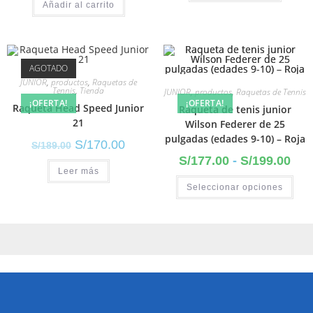
Añadir al carrito
AGOTADO
JUNIOR
,
productos
,
Raquetas de
Tennis
,
Tienda
JUNIOR
,
productos
,
Raquetas de Tennis
¡OFERTA!
¡OFERTA!
Raqueta Head Speed Junior
Raqueta de tenis junior
21
Wilson Federer de 25
pulgadas (edades 9-10) – Roja
S/
170.00
S/
189.00
S/
177.00
-
S/
199.00
Leer más
Seleccionar opciones