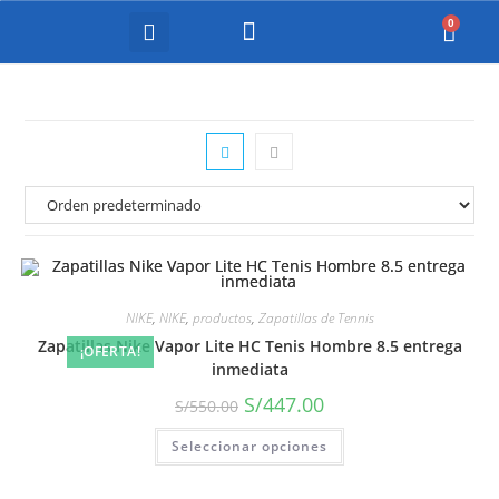
COURT EQUIPMENT
NIKE
,
NIKE
,
productos
,
Zapatillas de Tennis
Zapatillas Nike Vapor Lite HC Tenis Hombre 8.5 entrega
¡OFERTA!
inmediata
S/
447.00
S/
550.00
Seleccionar opciones