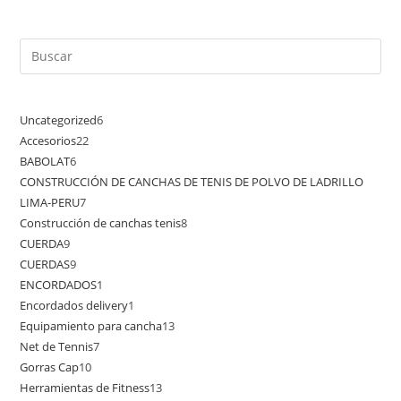
Uncategorized
6
Accesorios
22
BABOLAT
6
CONSTRUCCIÓN DE CANCHAS DE TENIS DE POLVO DE LADRILLO
LIMA-PERU
7
Construcción de canchas tenis
8
CUERDA
9
CUERDAS
9
ENCORDADOS
1
Encordados delivery
1
Equipamiento para cancha
13
Net de Tennis
7
Gorras Cap
10
Herramientas de Fitness
13