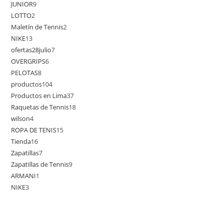
JUNIOR
9
LOTTO
2
Maletín de Tennis
2
NIKE
13
ofertas28julio
7
OVERGRIPS
6
PELOTAS
8
productos
104
Productos en Lima
37
Raquetas de Tennis
18
wilson
4
ROPA DE TENIS
15
Tienda
16
Zapatillas
7
Zapatillas de Tennis
9
ARMANI
1
NIKE
3