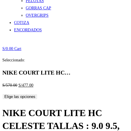
PELOTAS
GORRAS CAP
OVERGRIPS
COTIZA
ENCORDADOS
S/
0.00
Cart
Seleccionado:
NIKE COURT LITE HC…
El
El
S/
570.00
S/
477.00
precio
precio
Elige las opciones
original
actual
era:
es:
NIKE COURT LITE HC
S/570.00.
S/477.00.
CELESTE TALLAS : 9.0 9.5,