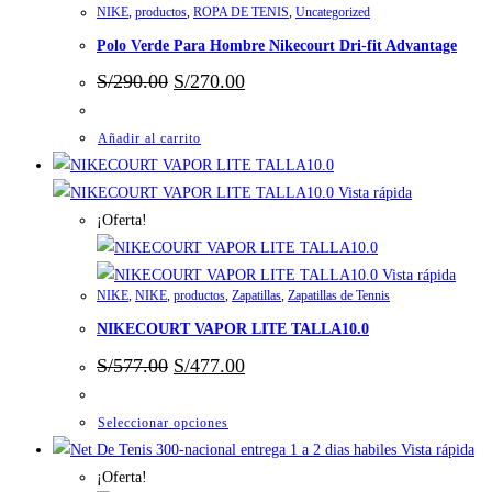
NIKE
,
productos
,
ROPA DE TENIS
,
Uncategorized
Polo Verde Para Hombre Nikecourt Dri-fit Advantage
El
El
S/
290.00
S/
270.00
precio
precio
original
actual
era:
es:
Añadir al carrito
S/290.00.
S/270.00.
Vista rápida
¡Oferta!
Vista rápida
NIKE
,
NIKE
,
productos
,
Zapatillas
,
Zapatillas de Tennis
NIKECOURT VAPOR LITE TALLA10.0
El
El
S/
577.00
S/
477.00
precio
precio
original
actual
era:
es:
Este
Seleccionar opciones
S/577.00.
S/477.00.
producto
Vista rápida
tiene
¡Oferta!