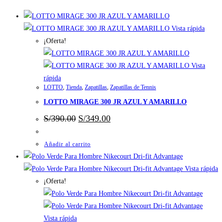
Vista rápida
¡Oferta!
Vista
rápida
LOTTO
,
Tienda
,
Zapatillas
,
Zapatillas de Tennis
LOTTO MIRAGE 300 JR AZUL Y AMARILLO
El
El
S/
390.00
S/
349.00
precio
precio
original
actual
era:
es:
Añadir al carrito
S/390.00.
S/349.00.
Vista rápida
¡Oferta!
Vista rápida