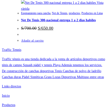
múltiples
Vista
variantes.
rápida
Equipamiento para cancha
,
Net de Tennis
,
productos
,
Productos en Lima
Las
Net De Tenis 300-nacional entrega 1 a 2 dias habiles
opciones
se
El
El
S/
700.00
S/
650.00
precio
precio
pueden
original
actual
elegir
era:
es:
Añadir al carrito
S/700.00.
S/650.00.
en
Traffic Tennis
la
página
Traffic ténnis es una tienda dedicada a la venta de artículos deportivos como
de
ténis de campo Squash pádel y tennis Playa Además tenemos los servicios.
producto
De construcción de canchas deportivas Tenis Canchas de polvo de ladrillo
Canchas duras Pádel Sintéticas Grass Lozas Deportivas Multiuso entre otras
Links directos
Inicio
Productos