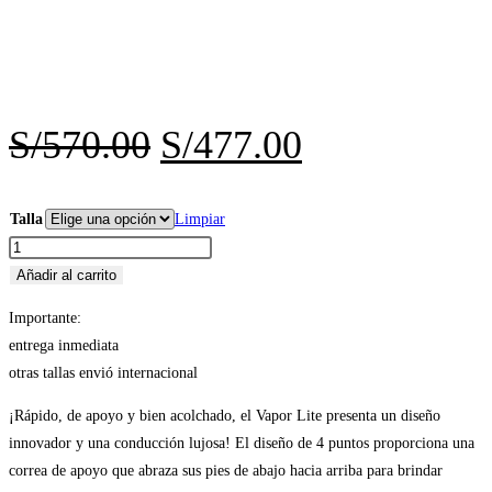
El
El
S/
570.00
S/
477.00
precio
precio
original
actual
Talla
Limpiar
NIKE
era:
es:
COURT
Añadir al carrito
S/570.00.
S/477.00.
LITE
Importante:
HC
entrega inmediata
CELESTE
otras tallas envió internacional
TALLAS
:
¡Rápido, de apoyo y bien acolchado, el Vapor Lite presenta un diseño
9.0
innovador y una conducción lujosa! El diseño de 4 puntos proporciona una
9.5,
correa de apoyo que abraza sus pies de abajo hacia arriba para brindar