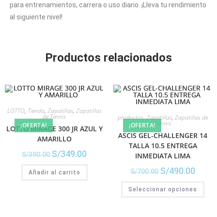
para entrenamientos, carrera o uso diario. ¡Lleva tu rendimiento
al siguiente nivel!
Productos relacionados
LOTTO
,
Tienda
,
Zapatillas
,
Zapatillas
de Tennis
productos
,
Zapatillas
,
Zapatillas de
Tennis
¡OFERTA!
¡OFERTA!
LOTTO MIRAGE 300 JR AZUL Y
ASCIS GEL-CHALLENGER 14
AMARILLO
TALLA 10.5 ENTREGA
S/
349.00
S/
390.00
INMEDIATA LIMA
S/
490.00
S/
700.00
Añadir al carrito
Seleccionar opciones