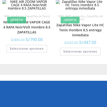
NIKE
,
productos
,
Zapatillas de Tennis
NIKE
,
NIKE
,
productos
,
Zapatillas de
Tennis
¡OFERTA!
¡OFERTA!
NIKE AIR ZOOM VAPOR CAGE
Zapatillas Nike Vapor Lite HC
4 RAFA Noir/Volt Hombre 8.5
Tenis Hombre 8.5 entrega
ZAPATILLAS
inmediata
S/
790.00
S/
800.00
S/
447.00
S/
550.00
Seleccionar opciones
Seleccionar opciones